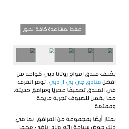
اضغط لمشاهدة كافة الصور
يصَّنف فندق امواج روتانا دبي كواحد من
افضل
فنادق جي بي ار دبي
. توفر الغرف
في الفندق تصميمًا عصريًا ومرافق حديثة،
مما يضمن للضيوف تجربة مريحة
وممتعة.
يمتاز أيضًا بمجموعة من المرافق، بما في
ذلك حوض سباحة رائع ونادٍ رياضي مجهز