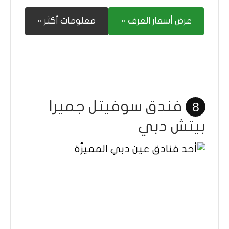
عرض أسعار الغرف »
معلومات أكثر »
فندق سوفيتل جميرا
8
بيتش دبي