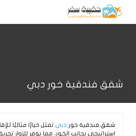
شقق فندقية خور دبي
شقق فندقية خور
دبي
تمثل خيارًا مثاليًا 
استراتيجي بجانب الخور، مما يوفر للزوار تجرِب