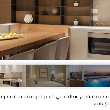
فندقية غرفتين وصاله دبي. توفر تجرِبة فندقية فاخ
لإقامة.