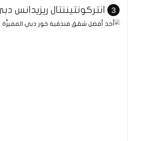
انتركونتيننتال ريزيدانس د
3