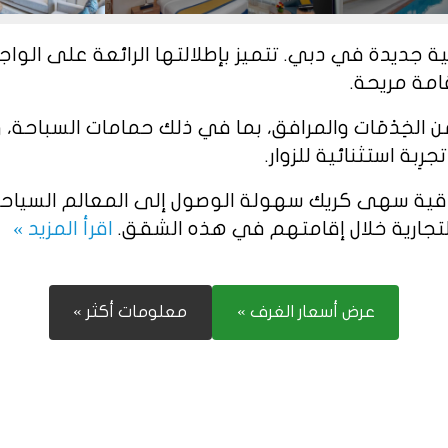
ديدة في دبي. تتميز بإطلالتها الرائعة على الواجه
قامة مريحة.
مَات والمرافق، بما في ذلك حمامات السباحة، ومراكز
بة استثنائية للزوار.
دقية سهى كريك سهولة الوصول إلى المعالم السياح
 التجارية خلال إقامتهم في هذه الشقق.
اقرأ المزيد »
عرض أسعار الغرف »
معلومات أكثر »