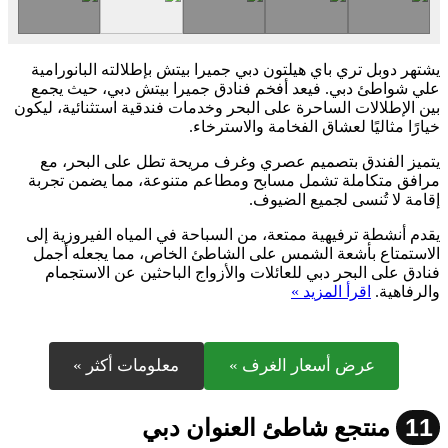
يشتهر دوبل تري باي هيلتون دبي جميرا بيتش بإطلالته البانورامية
علي شواطئ دبي. فيعد أفخم فنادق جميرا بيتش دبي، حيث يجمع
بين الإطلالات الساحرة على البحر وخدمات فندقية استثنائية، ليكون
خيارًا مثاليًا لعشاق الفخامة والاسترخاء.
يتميز الفندق بتصميم عصري وغرف مريحة تطل على البحر، مع
مرافق متكاملة تشمل مسابح ومطاعم متنوعة، مما يضمن تجربة
إقامة لا تُنسى لجميع الضيوف.
يقدم أنشطة ترفيهية ممتعة، من السباحة في المياه الفيروزية إلى
الاستمتاع بأشعة الشمس على الشاطئ الخاص، مما يجعله أجمل
فنادق على البحر دبي للعائلات والأزواج الباحثين عن الاستجمام
والرفاهية.
اقرأ المزيد »
عرض أسعار الغرف »
معلومات أكثر »
11
منتجع شاطئ العنوان دبي