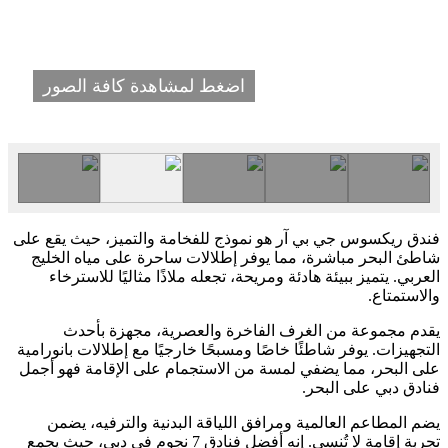
اضغط لمشاهدة كافة الصور
فندق ريكسوس جي بي آر هو نموذج للفخامة والتميز، حيث يقع على
شاطئ البحر مباشرة، مما يوفر إطلالات ساحرة على مياه الخليج
العربي. يتميز ببيئة هادئة ومريحة، تجعله ملاذًا مثاليًا للاسترخاء
والاستمتاع.
يقدم مجموعة من الغرف الفاخرة والعصرية، مجهزة بأحدث
التجهيزات. يوفر شاطئًا خاصًا ومسبحًا خارجيًا مع إطلالات بانورامية
على البحر، مما يضفي لمسة من الاستجمام على الإقامة فهو أجمل
فنادق دبي على البحر.
يضم المطاعم العالمية ومرافق اللياقة البدنية والترفيه، يضمن
تجربة إقامة لا تُنسى. إنه أفضل فنادق 7 نجوم في دبي، حيث يجمع