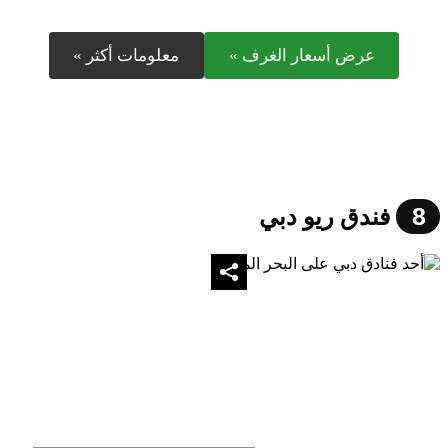
عرض أسعار الغرف »
معلومات أكثر »
8
فندق ريو دبي