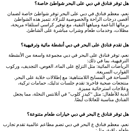
هل توفر فنادق في دبي على البحر شواطئ خاصة؟
نعم، معظم فنادق في دبي على البحر توفر شواطئ خاصة لضمان
أقصى درجات الراحة والخصوصية للنزلاء. تتميز هذه الشواطئ
برمالها الناعمة ومياهها النقية، مع توفير كراسي استلقاء مريحة،
مظلات، وخدمات طعام وشراب مباشرة على الشاطئ.
هل تقدم فنادق على البحر في دبي أنشطة مائية وترفيهية؟
نعم، توفر فنادق على البحر في دبي مجموعة واسعة من الأنشطة
الترفيهية، بما في ذلك:
الرياضات المائية: مثل التزلج على الماء، الغوص، التجديف، وركوب
القوارب السريعة.
السباحة في المسابح اللامتناهية: مع إطلالات خلابة على البحر.
منتجعات صحية فاخرة: تقدم جلسات تدليك، حمامات تركية،
وعلاجات استرخائية مميزة.
أندية للأطفال: مثل “كيدز كلوب” في أتلانتس النخلة، مما يجعل
الفنادق مناسبة للعائلات أيضًا.
هل توفر فنادق ع البحر في دبي خيارات طعام متنوعة؟
نعم، معظم فنادق ع البحر في دبي تضم مطاعم عالمية تقدم تجارب
طعام راقية، مثل: