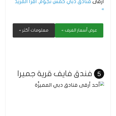
أرقى
فنادق دبي خمس نجوم
.
اقرأ المزيد
»
عرض أسعار الغرف »
معلومات أكثر »
فندق فايف قرية جميرا
5