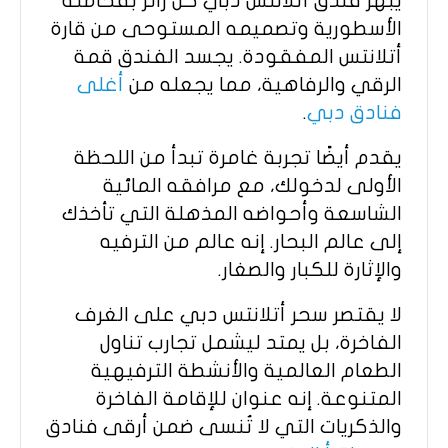
يبهر فندق أتلانتس دبي كل زائر بفخامته
الأسطورية وتصميمه المستوحى من قارة
أتلانتس المفقودة. يجسد الفندق قمة
الرقي والرفاهية، مما يجعله من
أغلى
فنادق دبي
.
يقدم أيضًا تجربة غامرة تبدأ من اللحظة
الأولى لدخولك، مع مرافقه المائية
الشاسعة وأحواضه المذهلة التي تأخذك
إلى عالم البحار. إنه عالم من الترفيه
والإثارة للكبار والصغار.
لا يقتصر سحر أتلانتس دبي على الغرف
الفاخرة، بل يمتد ليشمل تجارب تناول
الطعام العالمية والأنشطة الترفيهية
المتنوعة. إنه عنوان للإقامة الفاخرة
والذكريات التي لا تُنسى ضمن أرقى فنادق