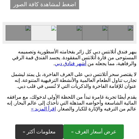
اضغط لمشاهدة كافة الصور
يبهر فندق أتلانتس دبي كل زائر بفخامته الأسطورية وتصميمه
المستوحى من قارة أتلانتس المفقودة. يجسد الفندق قمة الرقي
والرفاهية، مما يجعله من
أشهر فنادق دبي
.
لا يقتصر سحر أتلانتس دبي على الغرف الفاخرة، بل يمتد ليشمل
تجارب تناول الطعام العالمية والأنشطة الترفيهية المتنوعة. إنه
عنوان للإقامة الفاخرة والذكريات التي لا تُنسى في قلب دبي.
يقدم أيضًا تجربة غامرة تبدأ من اللحظة الأولى لدخولك، مع مرافقه
المائية الشاسعة وأحواضه المذهلة التي تأخذك إلى عالم البحار. إنه
عالم من الترفيه والإثارة للكبار والصغار.
اقرأ المزيد »
عرض أسعار الغرف »
معلومات أكثر »