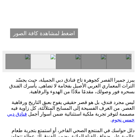
اضغط لمشاهدة كافة الصور
يبرز جميرا القصر كجوهرة تاج فنادق دبي الجميلة، حيث يجسّد
التراث المعماري العربي الأصيل بفخامة لا تضاهى. يأسرك الفندق
بسحره فور وصولك، مقدمًا ملاذًا من الهدوء والرفاهية.
ليس مجرد فندق، بل هو قصر حقيقي يفوح بعبق التاريخ ورفاهية
العصر. من الغرف الفسيحة إلى المسابح المتلألئة، كل زاوية فيه
مصممة لتوفر تجربة ملكية استثنائية ضمن أسوار أجمل
فنادق دبي
خمس نجوم
.
دلل حواسك في المنتجع الصحي الفاخر، أو استمتع بتجربة طعام
عالمية على ضفاف القناة المائية. يضمن الفندق لك عطلة تتجاوز