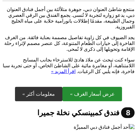
منتجع شاطئ العنوان دبي، جوهرة متلألئة بين أجمل فنادق العنوان
دبي، يدعو زواره لتجربة لا تُنسى. يجمع الفندق بين الرقي العصري
وجمال الطبيعة، مقدمًا إطلالات بانورامية خلابة على مياه الخليج
الفيروزية.
يجد الضيوف في كل زاوية تفاصيل مصممة بعناية فائقة. من الغرف
الفاخرة إلى خيارات الطعام المتنوعة، كل عنصر مصمم لإثراء رحلة
الإقامة وتحويلها إلى ذكرى لا تُمحى.
سواء كنت تبحث عن ملاذ هادئ للاسترخاء بجانب المسابح
اللامتناهية، أو مغامرة مائية على الشاطئ الخاص، أو حتى تجربة سبا
فاخرة، فإنه يلبي كل الرغبات.
اقرأ المزيد »
عرض أسعار الغرف »
معلومات أكثر »
8
فندق كمبينسكي نخلة جميرا