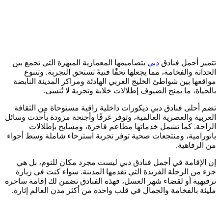
تتميز أجمل فنادق
دبي
بتصاميمها المعمارية المبهرة التي تجمع بين
الحداثة والفخامة، مما يجعلها تحفًا فنيةً تستحق التجربة. وتتنوع
مواقعها بين شواطئ الخليج العربي الهادئة ومراكز المدينة النابضة
بالحياة، ما يمنح الضيوف إطلالات خلابة وتجربة لا تُنسى.
تضم أحلى فنادق دبي ديكورات داخلية راقية مستوحاة من الثقافة
العربية والعصرية العالمية، وتوفر غرفًا وأجنحة مزودة بأحدث وسائل
الراحة. كما تشمل خدماتها مطاعم فاخرة، ومسابح بإطلالات
بانورامية، ومنتجعات صحية توفر تجربة استرخاء شاملة وسط أجواء
من الرفاهية.
إن الإقامة في أجمل فنادق دبي ليست مجرد مكان للنوم، بل هي
جزء من الرحلة الفريدة التي تقدمها المدينة. سواء كنت في زيارة
ترفيهية أو لقضاء شهر العسل، فهذه الفنادق تضمن لك إقامة ساحرة
مليئة بالفخامة والجمال في قلب واحدة من أكثر مدن العالم إثارة.