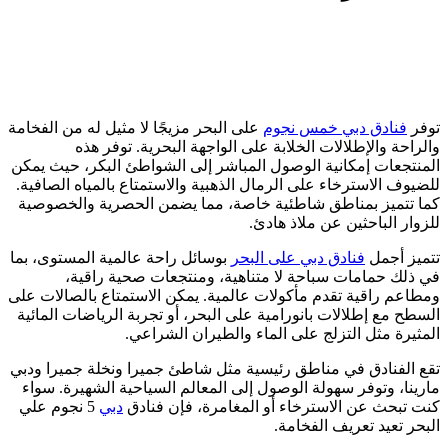
توفر
فنادق دبي خمس نجوم
على البحر مزيجًا لا مثيل له من الفخامة
والراحة والإطلالات الخلابة على الواجهة البحرية. توفر هذه
المنتجعات إمكانية الوصول المباشر إلى الشواطئ البكر، حيث يمكن
للضيوف الاسترخاء على الرمال الذهبية والاستمتاع بالمياه الصافية.
كما تتميز بمناطق شاطئية خاصة، مما يضمن الحصرية والخصوصية
للزوار الباحثين عن ملاذ هادئ.
تتميز أجمل
فنادق دبي على البحر
بوسائل راحة عالمية المستوى، بما
في ذلك حمامات سباحة لا متناهية، ومنتجعات صحية راقية،
ومطاعم راقية تقدم مأكولات عالمية. يمكن الاستمتاع بالصالات على
السطح مع إطلالات بانورامية على البحر، أو تجربة الرياضات المائية
المثيرة مثل التزلج على الماء والطيران الشراعي.
تقع الفنادق في مناطق رئيسية مثل شاطئ جميرا ونخلة جميرا ودبي
مارينا، وتوفر سهولة الوصول إلى المعالم السياحية الشهيرة. سواء
كنت تبحث عن الاسترخاء أو المغامرة، فإن فنادق
دبي
5 نجوم علي
البحر تعيد تعريف الفخامة.