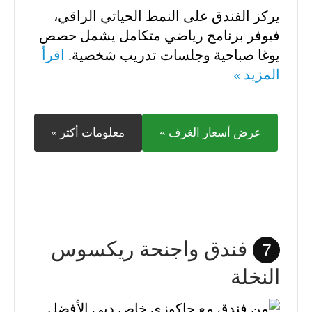
يركز الفندق على النمط الحياتي الراقي،
فيوفر برنامج رياضي متكامل يشمل حصص
يوغا صباحية وجلسات تدريب شخصية.
اقرأ
المزيد »
عرض أسعار الغرف »
معلومات أكثر »
فندق واجنحة ريكسوس
7
النخلة