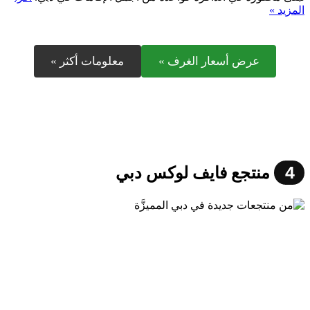
المزيد »
عرض أسعار الغرف »
معلومات أكثر »
4
منتجع فايف لوكس دبي