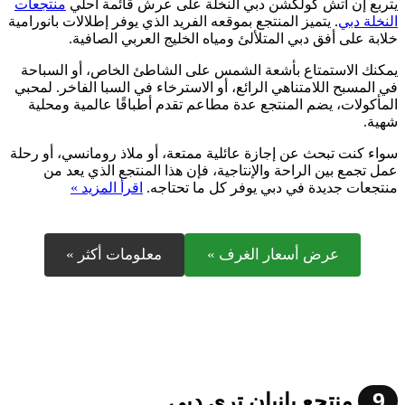
يتربع إن أتش كولكشن دبي النخلة على عرش قائمة احلي
منتجعات
النخلة دبي
. يتميز المنتجع بموقعه الفريد الذي يوفر إطلالات بانورامية
خلابة على أفق دبي المتلألئ ومياه الخليج العربي الصافية.
يمكنك الاستمتاع بأشعة الشمس على الشاطئ الخاص، أو السباحة
في المسبح اللامتناهي الرائع، أو الاسترخاء في السبا الفاخر. لمحبي
المأكولات، يضم المنتجع عدة مطاعم تقدم أطباقًا عالمية ومحلية
شهية.
سواء كنت تبحث عن إجازة عائلية ممتعة، أو ملاذ رومانسي، أو رحلة
عمل تجمع بين الراحة والإنتاجية، فإن هذا المنتجع الذي يعد من
منتجعات جديدة في دبي يوفر كل ما تحتاجه.
اقرأ المزيد »
عرض أسعار الغرف »
معلومات أكثر »
9
منتجع بانيان تري دبي