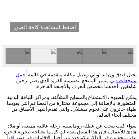
اضغط لمشاهدة كافة الصور
يحتل فندق ون اند اونلي زعبيل مكانة متقدمة في قائمة
أجمل
منتجعات دبي
. يتميز المنتجع بتصميمه الفريد الذي يضم برجين
شاهقين، أحدهما مخصص للغرف والأجنحة الفاخرة.
يمكن للضيوف الاستمتاع بالمسابح المتلألئة، ومراكز اللياقة البدنية
المتطورة، بالإضافة إلى مجموعة مختارة من المطاعم التي يقودها
طهاة حائزون على نجوم ميشلان، والتي تقدم أشهى الأطباق من
مختلف أنحاء العالم.
سواء كنت تبحث عن عطلة رومانسية، رحلة عائلية ممتعة، أو ملاذ
هادئ للأعمال، فإن هذا الفندق يقدم لك كل ما تحتاجه لتجربة فاخرة
تبقى محفورة في الذاكرة كواحدة من أجمل الإقامات في دبي.
اقرأ