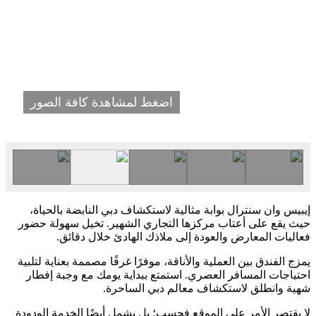
اضغط لمشاهدة كافة الصور
إيبيس وان سنترال بوابة مثالية لاستكشاف دبي النابضة بالحياة،
حيث يقع على أعتاب مركزها التجاري الشهير. تخيل سهولة حضور
فعاليات المعارض والعودة إلى ملاذك الهادئ خلال دقائق.
يمزج الفندق بين العملية والأناقة، موفرًا غرفًا مصممة بعناية لتلبية
احتياجات المسافر العصري. استمتع ببداية يومك مع وجبة إفطار
شهية وانطلق لاستكشاف معالم دبي الساحرة.
لا يقتصر الأمر على الموقع فحسب؛ بل يشمل أيضًا الخدمة الودودة