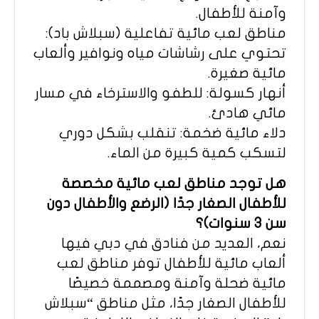
وآمنة للأطفال.
مناطق لعب مائية تفاعلية (سبلاش باد):
تحتوي على رشاشات مياه ونوافير وألعاب
مائية صغيرة.
أنهار كسولة: للطفو والاسترخاء في مسار
مائي هادئ.
دلاء مائية ضخمة: تنقلب بشكل دوري
لتسكب كمية كبيرة من الماء.
هل توجد مناطق لعب مائية مخصصة
للأطفال الصغار جدًا (الرضع والأطفال دون
سن 3 سنوات)؟
نعم، العديد من فنادق في دبي فيها
ألعاب مائية للأطفال توفر مناطق لعب
مائية ضحلة وآمنة ومصممة خصيصًا
للأطفال الصغار جدًا، مثل مناطق “سبلاش