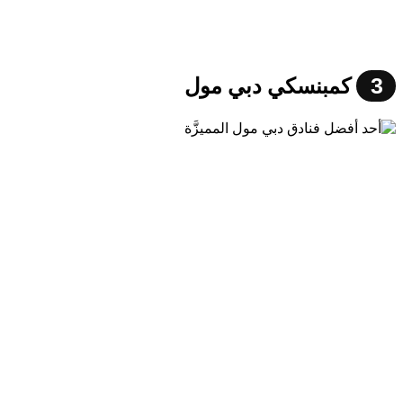
3
كمبنسكي دبي مول