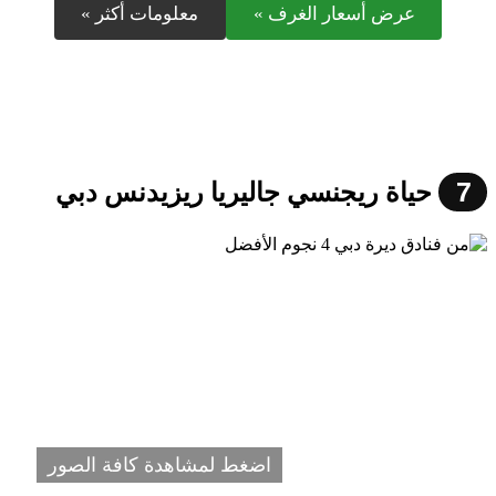
عرض أسعار الغرف »
معلومات أكثر »
7
حياة ريجنسي جاليريا ريزيدنس دبي
اضغط لمشاهدة كافة الصور