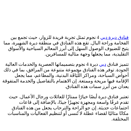
فنادق ديرة دبي
4 نجوم تمثل تجرِبة فريدة للزوار، حيث تجمع بين
الفخامة وراحة البال. تقع هذه الفنادق في منطقة ديرة الشهيرة، مما
يتيح للضيوف الوصول السهل إلى أبرز المعالم السياحية والأسواق
التقليدية، مما يجعلها وجهة مثالية للمسافرين.
تتميز فنادق
دبي
ديرة 4 نجوم بتصميماتها العصرية والخدمات العالية
الجودة. توفر هذه الفنادق مجموعة متنوعة من المرافق، بما في ذلك
أحواض السباحة، ومراكز اللِّيَاقَة البدنية، والمطاعم، مما يجعل
الإقامة فيها مريحة وممتعة. إن الاهتمام بالتفاصيل والخدمة المتفوقة
يعدان من أبرز سمات هذه الفنادق.
تعتبر فنادق ديرة أيضًا خيارًا ممتازًا للعائلات ورجال الأعمال. حيث
تقدم غرفًا واسعة ومجهزة تجهيزًا جيدًا، بالإضافة إلى قاعات
اجتماعات حديثة. إن جو الراحة والترحاب يجعل من هذه الفنادق
مكانًا مثاليًا لقضاء عطلة لا تُنسى أو لتنظيم الفعاليات والمناسبات
المختلفة.