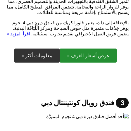
تتميز الشقق الفندقية بالتجهيزات الحديثة والتصميم العصري، مما
يوفر للزوار الراحة والفخامة. تتضمن المرافق المطبخ الكامل، مما
يسمح بالاستمتاع بإقامة مريحة ومناسبة للعائلات.
بالإضافة إلى ذلك، يعتبر فلورا كريك من فنادق ديرة دبي 4 نجوم.
يوفر خِدْمَات متميزة مثل حوض السباحة ومركز اللِّيَاقَة البدنية.
يضمن فريق العمل الاحترافي تقديم تجارِب استثنائية.
اقرأ المزيد »
عرض أسعار الغرف »
معلومات أكثر »
3
فندق رويال كونتيننتال دبي