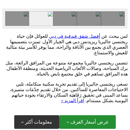
لمن يبحث عن
أفضل شقق فندقية في دبي
للعوائل فإن حياة
ريجنسي جاليريا ريزيدنس دبي هي الخِيار الأول. تميزت بتصميمها
العصري الذي يجمع بين الأناقة والراحة، مما يوفر للأسر بيئة مثالية
للعيش والاستمتاع.
تتضمن ريجنسي جاليريا مجموعة متنوعة من المرافق الرائعة، مثل
برك السباحة، وصالات الألعاب الرياضية الحديثة، ومنطقة الأطفال.
هذه المرافق تساهم في خلق مجتمع نابض بالحياة.
تسعى ريجنسي جاليريا إلى تقديم تجرِبة سكنية متكاملة، تلبي
الاحتياجات المعاصرة للساكنين. من خلال تقديم خِدْمَات متميزة،
يساعد المبنى في تحقيق رَفَاهيَة السكان والارتقاء بجودة حياتهم
اليومية بشكل مستدام.
اقرأ المزيد »
عرض أسعار الغرف »
معلومات أكثر »