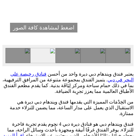
اضغط لمشاهدة كافة الصور
يعتبر فندق ويندهام دبي ديرة واحد من أحسن
فنادق رخيصة على
البحر في دبي
. يتميز الفندق بمجموعة متنوعة من المرافق الترفيهية،
بما في ذلك حمام سباحة ومركز لِيَاقَة بدنية. كما يقدم مطعم الفندق
الأطباق العالمية مما يعزز تجرِبة الضيافة.
من الخِدْمَات المميزة التي يقدمها فندق ويندهام دبي ديرة هي
الاستقبال الذي يعمل على مدار الساعة، مما يضمن للنزلاء خدمة
ممتازة.
فندق ويندهام دبي هو فنادق ديرة دبي 4 نجوم يقدم تجرِبة فاخرة
للنزلاء. يوفر الفندق غرفًا أنيقة ومجهزة بأحدث وسائل الراحة، مما
يجعله خيارًا مثاليًا للأشخاص الذين يبحثون عن الاسترخاء.
اقرأ المزيد