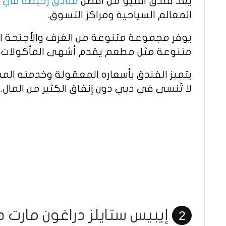
يعد فندق أفنيو من أفضل
فنادق رخيصة في د
المعالم السياحية ومراكز التسوق.
يوفر مجموعة متنوعة من الغرف والأجنحة الف
متنوعة مثل مطعم يقدم أشهى المأكولات، ومسبح
يتميز الفندق بأسعاره المعقولة وخدمته المم
لا تُنسى في دبي دون إنفاق الكثير من المال.
إيبيس ستايلز دراغون مارت 
2