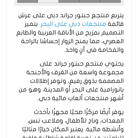
يتربع منتجع حبتور جراند دبي على عرش
قائمة
منتجعات دبي على البحر
. يتميز
التصميم بمزيج من الأناقة العربية والطابع
العصري، مما يمنح الزوار إحساسًا بالراحة
والفخامة في آنٍ واحد.
يحتوي منتجع حبتور جراند على
مجموعة واسعة من الغرف والأجنحة
المصممة بذوق رفيع، وتوفر إطلالات
بانورامية على البحر أو المدينة، وهو من
أشهر منتجعات ألعاب مائية دبي.
يوفر أيضًا مركزًا صحيًا مجهزًا بأحدث
المعدات، ونادٍ للأطفال، وملاعب تنس،
وأنشطة مائية. يعتبر المكان خيارًا مثاليًا
للباحثين عن تجربة إقامة شاطئية فاخرة