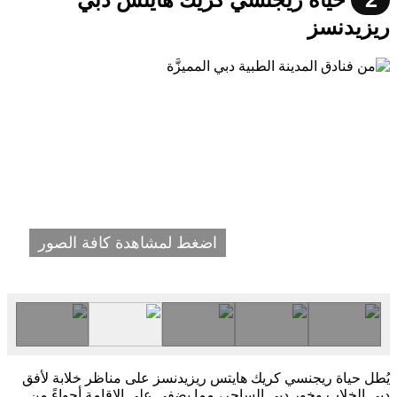
حياة ريجنسي كريك هايتس دبي
ريزيدنسز
اضغط لمشاهدة كافة الصور
يُطل حياة ريجنسي كريك هايتس ريزيدنسز على مناظر خلابة لأفق
دبي الخلاب وخور دبي الساحر، مما يضفي على الإقامة أجواءً من