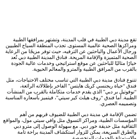
تقع مدينة دبي الطبية في قلب المدينة، وتشتهر بمرافقها الطبية
ومراكزها الصحية عالمية المستوى. تجذب المنطقة السياح الطبيين
ورجال الأعمال والباحثين عن الترفيه، حيث توفر مزيجًا من الرعاية
الصحية المتميزة والإقامة المريحة. فنادق المدينة الطبية دبي تُعد
خيارًا مثاليًا للباحثين عن موقع استراتيجي وخدمات عالية الجودة
بالقرب من المرافق الطبية والمترو والمعالم الحيوية.
تتنوع فنادق مدينة دبي الطبية التي تناسب مختلف الاحتياجات، مثل
فندق “حياة ريجنسي كريك هايتس” الفاخر بإطلالاته الرائعة،
“نوفوتيل بر دبي” الذي يقدم خدمات متكاملة بالقرب من المنشآت
الطبية. أما فندق “روف هيلث كير سيتي”، فيتميز بأسعاره المناسبة
وتصميمه العصري.
تضمن الإقامة في مدينة دبي الطبية للضيوف قربهم من أهم
المؤسسات الطبية، ومراكز التسوق مثل وافي سيتي مول، والمواقع
الثقافية مثل حديقة خور دبي. مع سهولة الوصول إلى مترو دبي
والطرق السريعة، يمكن للزوار استكشاف المدينة براحة تامة
والاستمتاع بالخدمات المتخصصة.