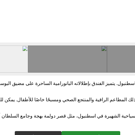
سطنبول. يتميز الفندق بإطلالاته البانورامية الساحرة على مضيق البو
لك المطاعم الراقية والمنتجع الصحي ومسبحًا خاصًا للأطفال. يمكن ل
م السياحية الشهيرة في اسطنبول، مثل قصر دولمة بهجة وجامع السلطان أ