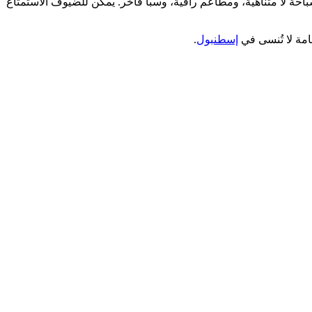
احة لا متناهية، ومطاعم راقية، وسبا فاخر. يمكن للضيوف الاستمتاع
امة لا تُنسى في
إسطنبول
.