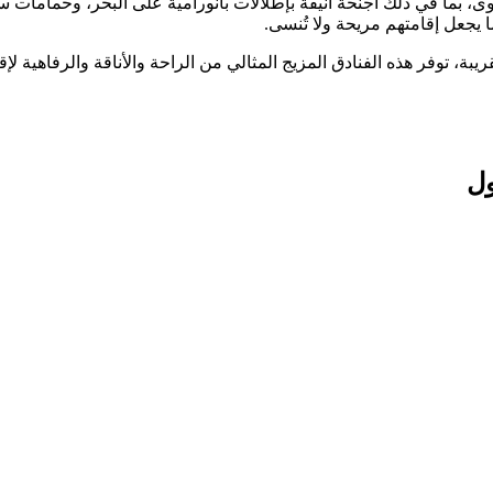
، بما في ذلك أجنحة أنيقة بإطلالات بانورامية على البحر، وحمامات سب
ما يجعل إقامتهم مريحة ولا تُنسى.
بة، توفر هذه الفنادق المزيج المثالي من الراحة والأناقة والرفاهية لإق
ول