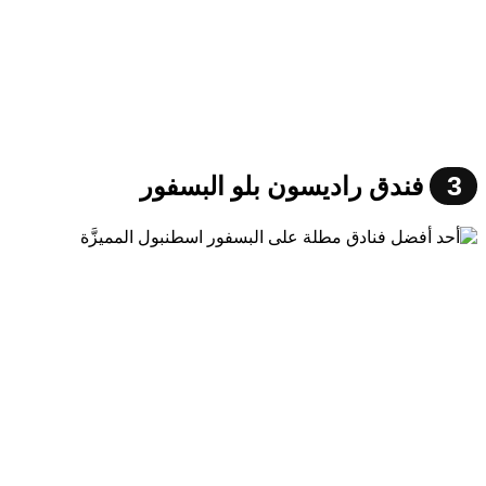
3
فندق راديسون بلو البسفور