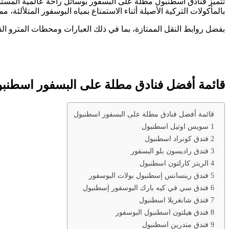
تتميز فنادق اسطنبول مطلة على البسفور بوسائل راحة عالمية المستوى
بالمأكولات التركية الأصيلة أثناء الاستمتاع بمياه البوسفور المتلألئة، م
بفضل روابط النقل الممتازة، بما في ذلك العبارات ومحطات المترو القري
قائمة أفضل فنادق مطلة على البسفور اسطنب
قائمة أفضل فنادق مطلة على البسفور اسطنبول
1 سويس اوتيل اسطنبول
2 فندق كونراد اسطنبول
3 فندق راديسون بلو البسفور
4 الريتز كارلتون اسطنبول
5 فندق رينسانس إسطنبول بولات البوسفور
6 فندق سي في كيه بارك البوسفور إسطنبول
7 فندق شانغريلا اسطنبول
8 فندق هيلتون اسطنبول البوسفور
9 فندق مندرين اسطنبول