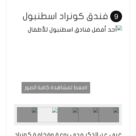
فندق كونراد اسطنبول
9
اضغط لمشاهدة كافة الصور
غني عن الذكر مدى روعة وفخامة كونراد