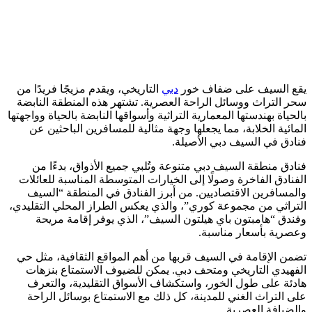
يقع السيف على ضفاف خور
دبي
التاريخي، ويقدم مزيجًا فريدًا من
سحر التراث ووسائل الراحة العصرية. تشتهر هذه المنطقة النابضة
بالحياة بهندستها المعمارية التراثية وأسواقها النابضة بالحياة وواجهتها
المائية الخلابة، مما يجعلها وجهة مثالية للمسافرين الباحثين عن
فنادق في السيف دبي الأصيلة.
فنادق منطقة السيف دبي متنوعة وتُلبي جميع الأذواق، بدءًا من
الفنادق الفاخرة وصولًا إلى الخيارات المتوسطة المناسبة للعائلات
والمسافرين الاقتصاديين. من أبرز الفنادق في المنطقة “السيف
التراثي من مجموعة كوري”، والذي يعكس الطراز المحلي التقليدي،
وفندق “هامبتون باي هيلتون السيف”، الذي يوفر إقامة مريحة
وعصرية بأسعار مناسبة.
تضمن الإقامة في السيف قربها من أهم المواقع الثقافية، مثل حي
الفهيدي التاريخي ومتحف دبي. يمكن للضيوف الاستمتاع بنزهات
هادئة على طول الخور، واستكشاف الأسواق التقليدية، والتعرف
على التراث الغني للمدينة، كل ذلك مع الاستمتاع بوسائل الراحة
والضيافة العصرية.