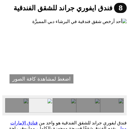
8
فندق ايفوري جراند للشقق الفندقية
اضغط لمشاهدة كافة الصور
فندق ايفوري جراند للشقق الفندقية هو واحد من
فنادق الإمارات
مول
. يقدم الفندق شققًا فسيحة ومجهزة بالكامل، مما يوفر راحة