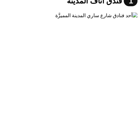
1
فندق اناف المدينة