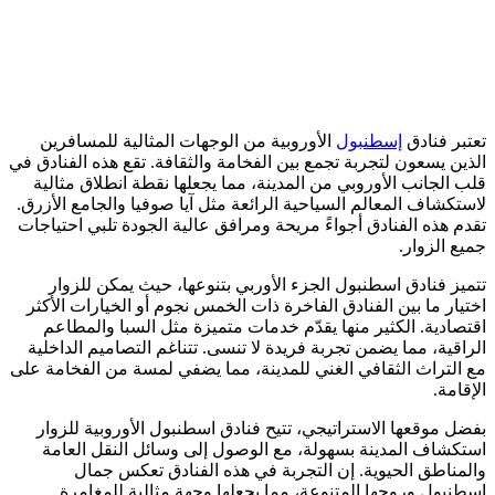
تعتبر فنادق
إسطنبول
الأوروبية من الوجهات المثالية للمسافرين
الذين يسعون لتجربة تجمع بين الفخامة والثقافة. تقع هذه الفنادق في
قلب الجانب الأوروبي من المدينة، مما يجعلها نقطة انطلاق مثالية
لاستكشاف المعالم السياحية الرائعة مثل آيا صوفيا والجامع الأزرق.
تقدم هذه الفنادق أجواءً مريحة ومرافق عالية الجودة تلبي احتياجات
جميع الزوار.
تتميز فنادق اسطنبول الجزء الأوربي بتنوعها، حيث يمكن للزوار
اختيار ما بين الفنادق الفاخرة ذات الخمس نجوم أو الخيارات الأكثر
اقتصادية. الكثير منها يقدّم خدمات متميزة مثل السبا والمطاعم
الراقية، مما يضمن تجربة فريدة لا تنسى. تتناغم التصاميم الداخلية
مع التراث الثقافي الغني للمدينة، مما يضفي لمسة من الفخامة على
الإقامة.
بفضل موقعها الاستراتيجي، تتيح فنادق اسطنبول الأوروبية للزوار
استكشاف المدينة بسهولة، مع الوصول إلى وسائل النقل العامة
والمناطق الحيوية. إن التجربة في هذه الفنادق تعكس جمال
إسطنبول وروحها المتنوعة، مما يجعلها وجهة مثالية للمغامرة