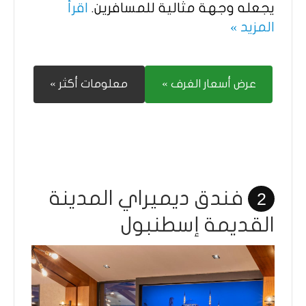
يجعله وجهة مثالية للمسافرين.
اقرأ
المزيد »
عرض أسعار الغرف »
معلومات أكثر »
فندق ديميراي المدينة
2
القديمة إسطنبول