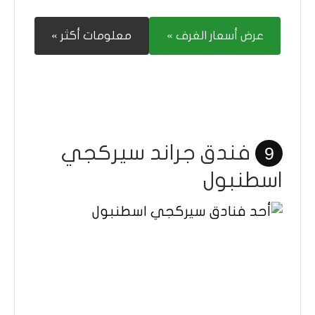
عرض أسعار الغرف »
معلومات أكثر »
فندق جراند سيركجي
9
اسطنبول