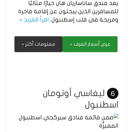
يعد فندق ساناساريان هان خيارًا مثاليًا
للمسافرين الذين يبحثون عن إقامة فاخرة
ومريحة في قلب إسطنبول.
اقرأ المزيد »
عرض أسعار الغرف »
معلومات أكثر »
ليغاسي أوتومان
6
اسطنبول