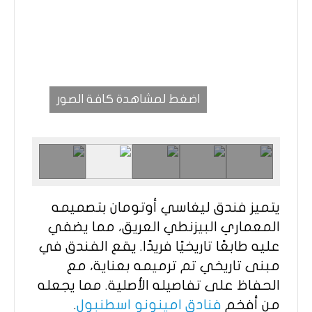
اضغط لمشاهدة كافة الصور
يتميز فندق ليغاسي أوتومان بتصميمه
المعماري البيزنطي العريق، مما يضفي
عليه طابعًا تاريخيًا فريدًا. يقع الفندق في
مبنى تاريخي تم ترميمه بعناية، مع
الحفاظ على تفاصيله الأصلية. مما يجعله
من أفخم
فنادق امينونو اسطنبول
.