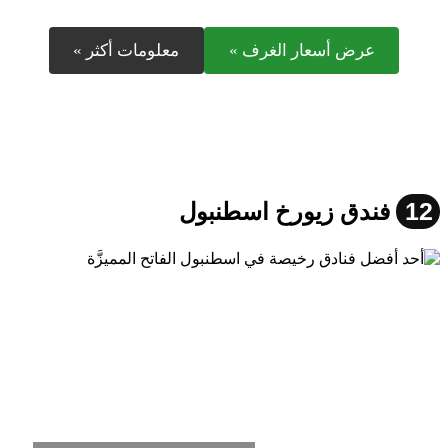
عرض أسعار الغرف »
معلومات أكثر »
12
فندق زيورخ اسطنبول