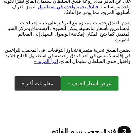
غني عن الذكر مدى روعة فندق السلطان سليمان الفاتح نظرًا لكونه
واحد من سلسلة
فنادق نجمة واحدة في إسطنبول
. تتميز الغرف
بأسلوبها المريح، مما يوفر جوًا هادئًا.
يقدم الفندق خدمات ممتازة مع التركيز على تلبية إحتياجات
المسافرين بأسعار تنافسية. يمكن للضيوف الإستمتاع بمركز السبا
المتميز. كما يتيح المكان إمكانية الوصول السهل إلى المعالم
الشهيرة.
يضمن الفندق تجربة متميزة تتجاوز التوقعات. في المجمل، للراغبين
في إقامة لا تنسى في أحد فنادق رخيصة في اسطنبول الفاتح فلا بد
واختيار فندق السلطان سليمان الفاتح.
اقرأ المزيد »
عرض أسعار الغرف »
معلومات أكثر »
3
فندق حجي بيرم الفاتح