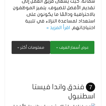
سماته، حيث يسعى فريق العمل إلى
تقديم الأفضل للضيوف. يتميز الموظفون
بالاحترافية ودائمًا ما يكونون على
استعداد لمساعدة النزلاء في تلبية
احتياجاتهم.
اقرأ المزيد »
عرض أسعار الغرف »
معلومات أكثر »
فندق واندا فيستا
7
اسطنبول