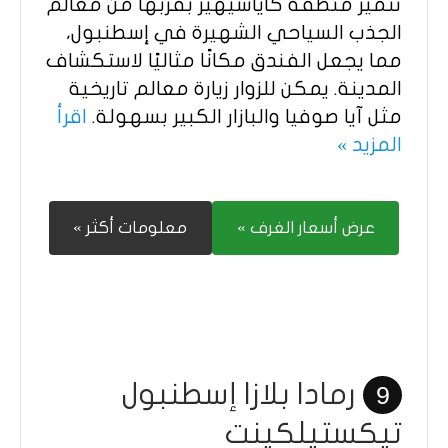
تتميز منطقة كاياسيهير بقربها من معالم
الجذب السياحي الشهيرة في إسطنبول،
مما يجعل الفندق مكانًا مثاليًا لاستكشاف
المدينة. يمكن للزوار زيارة معالم تاريخية
مثل آيا صوفيا والبازار الكبير بسهولة.
اقرأ
المزيد »
عرض أسعار الغرف »
معلومات أكثر »
رمادا بلازا إسطنبول
9
تيكستيلكينت