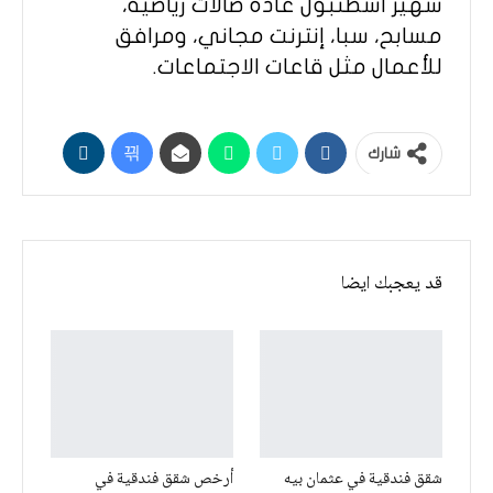
شهير اسطنبول عادةً صالات رياضية،
مسابح، سبا، إنترنت مجاني، ومرافق
للأعمال مثل قاعات الاجتماعات.
شارك
قد يعجبك ايضا
شقق فندقية في عثمان بيه
أرخص شقق فندقية في