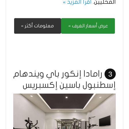
المحليين.
اقرأ المزيد »
عرض أسعار الغرف »
معلومات أكثر »
رامادا إنكور باي ويندهام
3
إسطنبول باسين إكسبريس