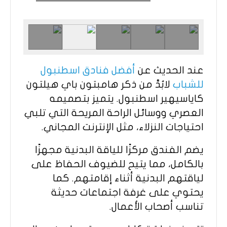
عند الحديث عن
أفضل فنادق اسطنبول
للشباب
لابُدَّ من ذكر هامبتون باي هيلتون
كاياسيهير اسطنبول. يتميز بتصميمه
العصري ووسائل الراحة المريحة التي تلبي
احتياجات النزلاء، مثل الإنترنت المجاني.
يضم الفندق مركزًا للياقة البدنية مجهزًا
بالكامل، مما يتيح للضيوف الحفاظ على
لياقتهم البدنية أثناء إقامتهم. كما
يحتوي على غرفة اجتماعات حديثة
تناسب أصحاب الأعمال.