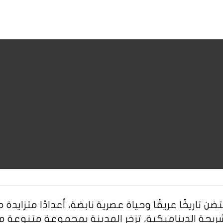
تاريخًا عريقًا وحياة عصرية نابضة، أعدادًا متزايدة م
لشريحة الديناميكية، تزخر المدينة بمجموعة متنوعة