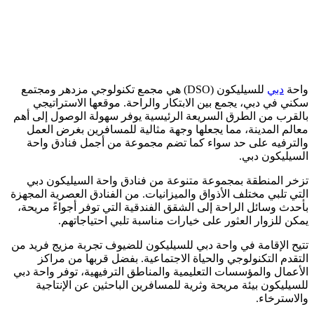
واحة
دبي
للسيليكون (DSO) هي مجمع تكنولوجي مزدهر ومجتمع
سكني في دبي، يجمع بين الابتكار والراحة. موقعها الاستراتيجي
بالقرب من الطرق السريعة الرئيسية يوفر سهولة الوصول إلى أهم
معالم المدينة، مما يجعلها وجهة مثالية للمسافرين بغرض العمل
والترفيه على حد سواء كما تضم مجموعة من أجمل فنادق واحة
السيليكون دبي.
تزخر المنطقة بمجموعة متنوعة من فنادق واحة السيليكون دبي
التي تلبي مختلف الأذواق والميزانيات. من الفنادق العصرية المجهزة
بأحدث وسائل الراحة إلى الشقق الفندقية التي توفر أجواءً مريحة،
يمكن للزوار العثور على خيارات مناسبة تلبي احتياجاتهم.
تتيح الإقامة في واحة دبي للسيليكون للضيوف تجربة مزيج فريد من
التقدم التكنولوجي والحياة الاجتماعية. بفضل قربها من مراكز
الأعمال والمؤسسات التعليمية والمناطق الترفيهية، توفر واحة دبي
للسيليكون بيئة مريحة وثرية للمسافرين الباحثين عن الإنتاجية
والاسترخاء.