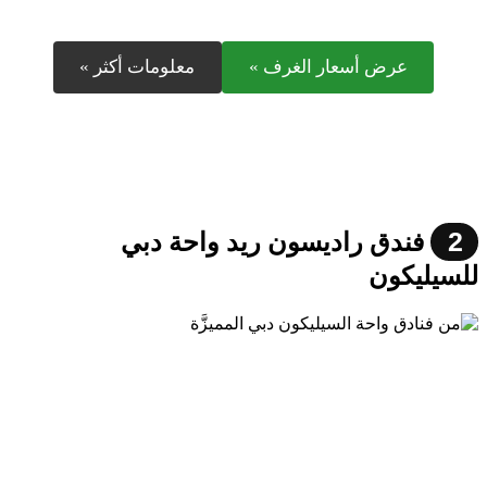
عرض أسعار الغرف »
معلومات أكثر »
2
فندق راديسون ريد واحة دبي
للسيليكون