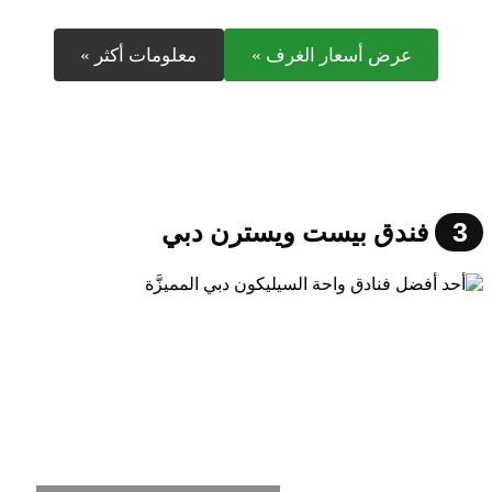
عرض أسعار الغرف »
معلومات أكثر »
3
فندق بيست ويسترن دبي