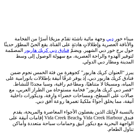
ميناء خور
دبي
وجهة مائية ناشئة تقدّم مزيجًا آسرًا من الفخامة
والأناقة العصرية وإطلالاتٍ هادئةٍ على القناة. يقع الحيّ المطوّر حديثًا
حول برج خور دبي الشهير. ويضمّ
فنادق دبي كريك هاربور
المصمّمة
لتوفير الهدوء والراحة العصرية، مع سهولة الوصول إلى وسط
المدينة ومطار دبي الدولي.
يبرز “العنوان كريك هاربور” كجوهرة من فئة الخمس نجوم ضمن
فنادق كريك هاربور دبي، إذ يوفر غرفًا أنيقة بإطلالات بانورامية على
المياه، ومسبحًا لا متناهيًا، ومطاعم راقية، وسبا مجددًا للنشاط.
“قصر دبي كريك هاربور” فخامة مستوحاة من الطراز العربي، مع
صالات على السطح، ومساحات خضراء وارفة، وديكورات داخلية
أنيقة، مما يخلق أجواءً ملكيةً تغمرها روعة أفق دبي.
بالنسبة لأولئك الذين يفضلون الأجواء المعاصرة والمريحة، يقدم
فندق Vida Creek Harbour وVida Creek Beach إقامات أنيقة على
الواجهة البحرية مع ديكور أنيق وحمامات سباحة متعددة وأماكن
تناول الطعام.