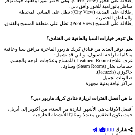
إطلالة على الخور (Creek View): وهي الأكثر تميزًا وطلبًا، حيث توفر
مناظر بانورامية للخور وأفق دبي.
إطلالة على المدينة (City View): تطل على المباني المحيطة
والمناطق الحضرية.
إطلالة على المسبح (Pool View): تطل على منطقة المسبح بالفندق.
هل تتوفر خيارات السبا والعافية في الفنادق؟
نعم، توفر العديد من فنادق كريك هاربور الفاخرة مرافق سبا وعافية
متكاملة لراحة الضيوف، والتي قد تشمل:
غرف علاج (Treatment Rooms) للمساج وعلاجات الوجه والجسم.
حمامات بخار (Steam Rooms) وساونا.
جاكوزي (Jacuzzis).
صالونات تجميل.
مراكز لياقة بدنية مجهزة.
ما هي أفضل الفترات لزيارة فنادق كريك هاربور دبي؟
أفضل الأوقات هي الأشهر الباردة من السنة، من أكتوبر إلى أبريل،
حيث يكون الطقس معتدلًا ومثاليًا للأنشطة الخارجية.
شارك