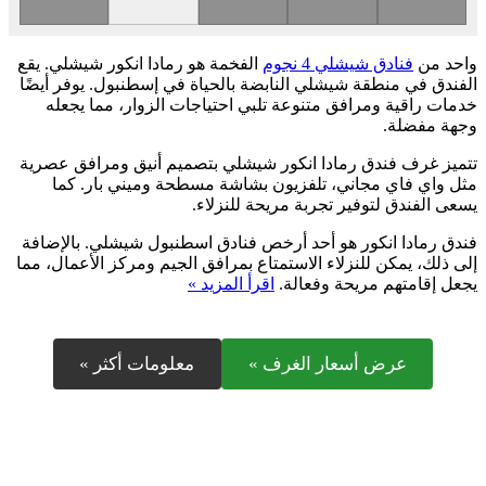
واحد من
فنادق شيشلي 4 نجوم
الفخمة هو رمادا انكور شيشلي. يقع
الفندق في منطقة شيشلي النابضة بالحياة في إسطنبول. يوفر أيضًا
خدمات راقية ومرافق متنوعة تلبي احتياجات الزوار، مما يجعله
وجهة مفضلة.
تتميز غرف فندق رمادا انكور شيشلي بتصميم أنيق ومرافق عصرية
مثل واي فاي مجاني، تلفزيون بشاشة مسطحة وميني بار. كما
يسعى الفندق لتوفير تجربة مريحة للنزلاء.
فندق رمادا انكور هو أحد أرخص فنادق اسطنبول شيشلي. بالإضافة
إلى ذلك، يمكن للنزلاء الاستمتاع بمرافق الجيم ومركز الأعمال، مما
يجعل إقامتهم مريحة وفعالة.
اقرأ المزيد »
عرض أسعار الغرف »
معلومات أكثر »