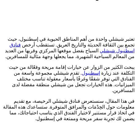
تعتبر شيشلي واحدة من أهم المناطق الحيوية في إسطنبول، حيث
تجمع بين الثقافة الحديثة والتاريخ العريق. تستقطب أرخص
فنادق
اسطنبول شيشلي
السياح بفضل موقعها المركزي وقربها من العديد
من المعالم السياحية الشهيرة، مما يجعلها وجهة مثالية للمسافرين.
يبحث الكثير من الزوار عن خيارات إقامة مريحة وفعّالة من حيث
التكلفة عند زيارة
إسطنبول
. تقدم شيشلي مجموعة واسعة من
الفنادق التي توفر شققًا وغرفًا بأسعار معقولة تناسب مختلف
الميزانيات. هذه الخيارات تجعل من شيشلي منطقة مفضلة لدى
المسافرين.
في هذا المقال، سنستعرض فنادق شيشلي الرخيصة، مع تقديم
معلومات حول الخِدْمَات والمرافق المتوفرة. ستساعدك هذه المقالة
في اتخاذ قرار مستنير لاختيار الفندق الذي يناسب احتياجاتك، مما
يضمن لك تجرِبة سفر مريحة وممتعة في إسطنبول.