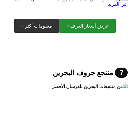
اقرأ المزيد »
عرض أسعار الغرف »
معلومات أكثر »
7
منتجع جروف البحرين