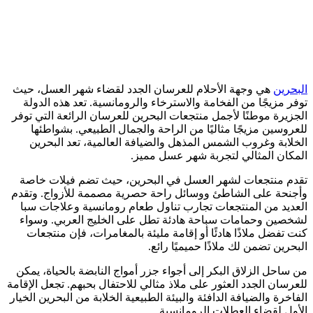
البحرين
هي وجهة الأحلام للعرسان الجدد لقضاء شهر العسل، حيث
توفر مزيجًا من الفخامة والاسترخاء والرومانسية. تعد هذه الدولة
الجزيرة موطنًا لأجمل منتجعات البحرين للعرسان الرائعة التي توفر
للعروسين مزيجًا مثاليًا من الراحة والجمال الطبيعي. بشواطئها
الخلابة وغروب الشمس المذهل والضيافة العالمية، تعد البحرين
المكان المثالي لتجربة شهر عسل مميز.
تقدم منتجعات لشهر العسل في البحرين، حيث تضم فيلات خاصة
وأجنحة على الشاطئ ووسائل راحة حصرية مصممة للأزواج. وتقدم
العديد من المنتجعات تجارب تناول طعام رومانسية وعلاجات سبا
لشخصين وحمامات سباحة هادئة تطل على الخليج العربي. وسواء
كنت تفضل ملاذًا هادئًا أو إقامة مليئة بالمغامرات، فإن منتجعات
البحرين تضمن لك ملاذًا حميميًا رائع.
من ساحل الزلاق البكر إلى أجواء جزر أمواج النابضة بالحياة، يمكن
للعرسان الجدد العثور على ملاذ مثالي للاحتفال بحبهم. تجعل الإقامة
الفاخرة والضيافة الدافئة والبيئة الطبيعية الخلابة من البحرين الخيار
الأول لقضاء العطلات الرومانسية.