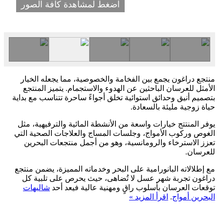
اضغط لمشاهدة كافة الصور
منتجع دراغون يجمع بين الفخامة والخصوصية، مما يجعله الخيار
الأمثل للعرسان الباحثين عن الهدوء والاستجمام. يتميز المنتجع
بتصميم أنيق وحدائق استوائية تخلق أجواءً ساحرة تتناسب مع بداية
حياة زوجية مليئة بالسعادة.
يوفر المنتتج خيارات واسعة من الأنشطة المائية والترفيهية، مثل
الغوص وركوب الأمواج، وجلسات المساج والعلاجات الصحية التي
تعزز الاسترخاء والرومانسية، وهو من أجمل منتجعات البحرين
للعرسان.
مع إطلالاته البانورامية على البحر وخدماته المميزة، يضمن منتجع
دراغون تجربة شهر عسل لا تُضاهى، حيث يحرص على تلبية كل
توقعات العرسان بأسلوب راقٍ ومهنية عالية فيعد أحد
شاليهات
البحرين أمواج
.
اقرأ المزيد »