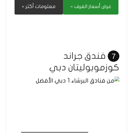
عرض أسعار الغرف »
معلومات أكثر »
فندق جراند
7
كوزموبوليتان دبي