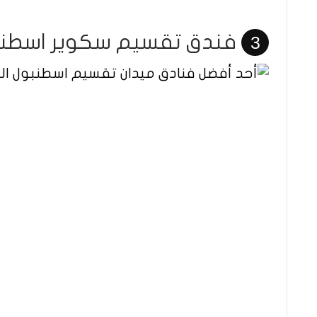
فندق تقسيم سكوير اسطنب
3