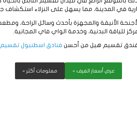
لك بالموقع الرائع في ميدان تقسيم النابض بالحياة
تجارية في المدينة، مما يسهل على النزلاء استكشاف ج
حة الأنيقة والمجهزة بأحدث وسائل الراحة، ومطعم 
ركز للياقة البدنية، وخدمة الواي فاي المجانية.
د فندق تقسيم هيل من أحسن
فنادق اسطنبول تقسيم
عرض أسعار الغرف »
معلومات أكثر »