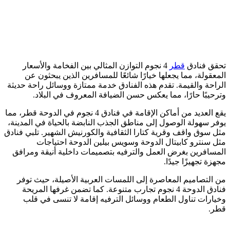
تحقق فنادق
قطر
4 نجوم التوازن المثالي بين الفخامة والأسعار
المعقولة، مما يجعلها خيارًا شائعًا للمسافرين الذين يبحثون عن
الراحة والقيمة. تقدم هذه الفنادق خدمة ممتازة ووسائل راحة حديثة
وترحيبًا حارًا، مما يعكس حسن الضيافة المعروف في البلاد.
يقع العديد من أماكن الإقامة في فنادق 4 نجوم في الدوحة قطر، مما
يوفر سهولة الوصول إلى مناطق الجذب النابضة بالحياة في المدينة،
مثل سوق واقف وقرية كتارا الثقافية والكورنيش الشهير. تلبي فنادق
مثل سنترو كابيتال الدوحة وسويس بيلين الدوحة احتياجات
المسافرين بغرض العمل والترفيه بتصميمات داخلية أنيقة ومرافق
مجهزة تجهيزًا جيدًا.
من التصاميم المعاصرة إلى اللمسات العربية الأصيلة، حيث توفر
فنادق الدوحة 4 نجوم تجارب متنوعة. كما تضمن غرفها المريحة
وخيارات تناول الطعام ووسائل الترفيه إقامة لا تنسى في قلب
قطر.