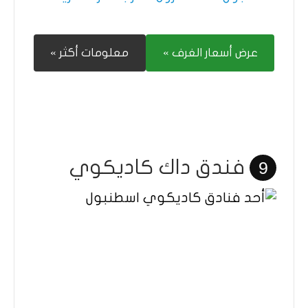
عرض أسعار الغرف »
معلومات أكثر »
فندق داك كاديكوي
9