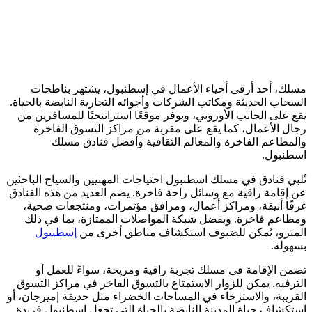
مسلك، أحد أرقى أحياء الأعمال في إسطنبول، يشتهر بناطحات
السحاب الحديثة ومكاتب الشركات وأجوائه التجارية النابضة بالحياة.
يقع على الجانب الأوروبي، ويوفر موقعًا استراتيجيًا للمسافرين من
رجال الأعمال، كما يقع على مقربة من مراكز التسوق الفاخرة
والمطاعم الفاخرة والمعالم الثقافية وأفضل فنادق مسلك
اسطنبول.
تُلبي فنادق في مسلك اسطنبول احتياجات المهنيين والسياح الباحثين
عن إقامة راقية مع وسائل راحة فاخرة. يضم العديد من هذه الفنادق
غرفًا أنيقة، ومراكز أعمال، ومرافق مؤتمرات، ومنتجعات صحية،
ومطاعم فاخرة. وبفضل شبكة المواصلات الممتازة، بما في ذلك
المترو، يُمكن للضيوف استكشاف مناطق أخرى من
إسطنبول
بسهولة.
تضمن الإقامة في مسلك تجربة راقية ومريحة، سواءً للعمل أو
الترفيه. يمكن للزوار الاستمتاع بالتسوق الفاخر في مراكز التسوق
القريبة، والاسترخاء في المساحات الخضراء مثل حديقة إميرجان، أو
استكشاف حياة المدينة النابضة بالحياة التي تجعل إسطنبول فريدة