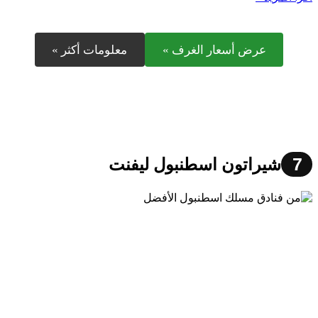
عرض أسعار الغرف »
معلومات أكثر »
7
شيراتون اسطنبول ليفنت