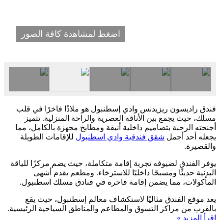
اضغط لمشاهدة كافة الصور
فندق راديسون ريزيدنس وادي إسطنبول هو ملاذًا فاخرًا في قلب
مسلك، حيث يجمع بين الأناقة العصرية والراحة المنزلية. تتميز
أجنحته الرحبة بتصاميم داخلية أنيقة ومطابخ مجهزة بالكامل، مما
يجعله أحد أجمل
شقق فندقية وادي اسطنبول
للإقامات الطويلة
والقصيرة.
يوفر الفندق لضيوفه تجربة إقامة متكاملة، حيث يضم مركزًا للياقة
البدنية حديثًا ومسبحًا داخليًا للاسترخاء. ومطعم يقدم أشهى
المأكولات، مما يضمن إقامة فاخره في فنادق مسلك اسطنبول.
يعد موقع الفندق مثاليًا لاستكشاف معالم إسطنبول، حيث يقع
بالقرب من مراكز التسوق والمطاعم والمناطق السياحية الرئيسية.
اقرأ المزيد »