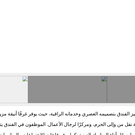
ميز الفندق بتصميمه العصري وخدماته الراقية، حيث يوفر غرفًا أنيقة مزو
قل من وإلى الحرم، ومركزًا لرجال الأعمال. الموظفون في الفندق يتمت
هّل أداء المناسك الدينية. كما يوفر قاعات للاجتماعات والمناسبات، م