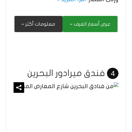
عرض أسعار الغرف »
معلومات أكثر »
فندق ميرادور البحرين
4