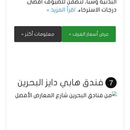
البدنية وسبا، لتضمن للضيوف أقصى
درجات الاسترخاء.
اقرأ المزيد »
عرض أسعار الغرف »
معلومات أكثر »
فندق هابي دايز البحرين
7