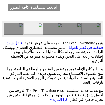
اضغط لمشاهدة كافة الصور
يتربع The Pearl Townhouse الدوحة على عرش قائمة
أفضل شقق
فندقية في قطر للعوائل
. يتميز بتصميمه المعماري العصري ووسائل
الراحة الحديثة، مما يجعله مكانًا مثاليًا للعائلات والأزواج. يوفر
إطلالات رائعة على البحر، ويقدم مجموعة متنوعة من الأنشطة
الترفيهية.
يحاط مكان الإقامة بمجموعة من المتاجر والمطاعم الراقية، مما
يتيح للضيوف الاستمتاع بتجارب تسوق فريدة. كما تضم المرافق
الصحية والصالات الرياضية، حيث يمكن للزوار الاسترخاء والاستمتاع
بأوقات رائعة.
مع تقديم خدمة استثنائية، يعد The Pearl Townhouse الدوحة من
أفضل شقق فندقية قطر اللؤلؤة، وأيضًا خيارًا ممتازًا للباحثين عن
تجربة فاخرة في قطر.
اقرأ المزيد »