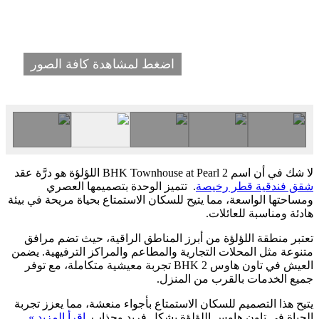
اضغط لمشاهدة كافة الصور
لا شك في أن اسم 2 BHK Townhouse at Pearl اللؤلؤة هو درَّة عقد
شقق فندقية قطر رخيصة
. تتميز الوحدة بتصميمها العصري
ومساحتها الواسعة، مما يتيح للسكان الاستمتاع بحياة مريحة في بيئة
هادئة ومناسبة للعائلات.
تعتبر منطقة اللؤلؤة من أبرز المناطق الراقية، حيث تضم مرافق
متنوعة مثل المحلات التجارية والمطاعم والمراكز الترفيهية. يضمن
العيش في تاون هاوس 2 BHK تجربة معيشية متكاملة، مع توفر
جميع الخدمات بالقرب من المنزل.
يتيح هذا التصميم للسكان الاستمتاع بأجواء منعشة، مما يعزز تجربة
الحياة في تاون هاوس اللؤلؤة بشكل فريد وجذاب.
اقرأ المزيد »