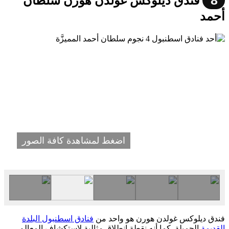
8
فندق ديلوكس غولدن هورن سلطان
أحمد
اضغط لمشاهدة كافة الصور
فندق ديلوكس غولدن هورن هو واحد من
فنادق اسطنبول البلدة
القديمة
الجميلة. كما أنه نقطة انطلاق مثالية لاستكشاف المعالم