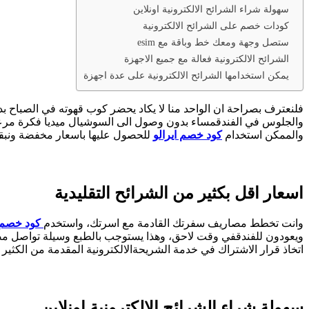
سهولة شراء الشرائح الالكترونية اونلاين
كودات خصم على الشرائح الالكترونية
ستصل وجهة ومعك خط وباقة مع esim
الشرائح الالكترونية فعالة مع جميع الاجهزة
يمكن استخدامها الشرائح الالكترونية على عدة اجهزة
فلنعترف بصراحة ان الواحد منا لا يكاد يحضر كوب قهوته في الصباح بد
والممكن استخدام
كود خصم ايرالو
للحصول عليها باسعار مخفضة ونبقى 
اسعار اقل بكثير من الشرائح التقليدية
وانت تخطط مصاريف سفرتك القادمة مع اسرتك، واستخدم
كود خصم 
ويعودون للفندقفي وقت لاحق، وهذا يستوجب بالطبع وسيلة تواصل مضم
اتخاذ قرار الاشتراك في خدمة الشريحةالالكترونية المقدمة من الكثير من المو
سهولة شراء الشرائح الالكترونية اونلاين