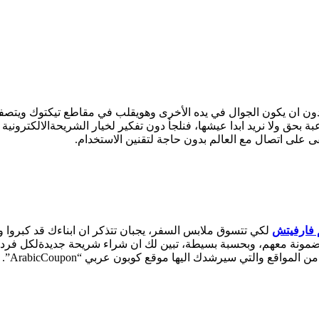
ون ان يكون الجوال في يده الأخرى وهويقلب في مقاطع تيكتوك ويتصفح آخ
على اتصال مع العالم بدون حاجة لتقنين الاستخدام.
فارفيتش
لكي تتسوق ملابس السفر، يجبان تتذكر ان ابناءك قد كبروا و
ونة معهم، وبحسبة بسيطة، تبين لك ان شراء شريحة جديدةلكل فرد سي
اقع والتي سيرشدك اليها موقع كوبون عربي “ArabicCoupon”.