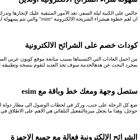
جالس على الكنبة ليلة السفر، تعد الأمور المتبقية عليك لإنجازها وت
ان اهم خطوة هيشراء الشريحة الالكترونية “esim” والتي تتم بسهولة اونلاين، فتنتهي منها قبل نهوضك من مكانك بخطوات بسيطةوواضحة، وتشطب هذه المهمة من دماغك لتركز على الباقي.
كودات خصم على الشرائح الالكترونية
من اجمل العادات التي اكتسبناها بسبب متابعة موقع كوبون عربي السع
بمجرد البحث عن هذهالخدمة سوف تجد العديد لتقوم بنسخه وتطبيقه 
ستصل وجهة ومعك خط وباقة مع esim
ضع كل الرحلة على جنب، وركز في لحظات الوصول الى مطار دولة الو
جوجل، وهذا ما يجعل ميزةالتفعيل التلقائي هي الاهم على الاطلاق في 
الشرائح الالكترونية فعالة مع جميع الاجهزة