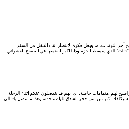
ر الترندات، ما يجعل فكرة الانتظار اثناء التنقل في السفر،
والجلوس في الفندقمساء بدون وصول الى السوشيال ميديا فكرة مرعبة بحق ولا نريد ابدا عيشها، فنلجأ دون تفكير لخيار الشريحةالالكترونية “esim” الذي سيعطينا حزم وداتا اكبر لنضيعها في التصفح العشوائي
اصبح لهم اهتمامات خاصة، اي انهم قد ينفصلون عنكم اثناء الرحلة
كلفك أكثر من ثمن حجز الفندق لليلة واحدة، وهذا ما وصل بك الى