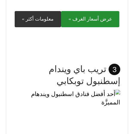
عرض أسعار الغرف »
معلومات أكثر »
تريب باي ويندام
3
إسطنبول توبكابي