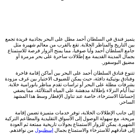
يتميز فندق في السلطان أحمد مطل على البحر بجاذبية فريدة تجمع
بين التاريخ والمناظر الخلابة. تقع بالقرب من معالم شهيرة مثل
جامع السلطان أحمد وآيا صوفيا، مما يمنح الزوار فرصة للاستمتاع
بجمال المدينة القديمة مع إطلالات ساحرة على بحر مرمرة أو
مضيق البوسفور.
تتنوع فنادق السلطان أحمد على البحر بين أماكن إقامة فاخرة
وفنادق بوتيكية دافئة، حيث يمكن للضيوف الاختيار بين غرف مزودة
بشرفات مطلة على البحر أو تراسات تقدم مناظر بانورامية خلابة.
تبدأ أيام النزلاء بإطلالة مدهشة على المياه المتلألئة، مما يضفي
إحساسًا الاسترخاء، خاصة عند تناول الإفطار وسط هذا المشهد
الساحر.
إلى جانب الإطلالات الخلابة، توفر خدمات متميزة تضمن إقامة
مريحة، مع سهولة الوصول إلى الأسواق التقليدية والمطاعم التركية
الشهيرة. يمكن للزوار الاستمتاع بجولات تاريخية ممتعة ثم العودة
إلى فنادقهم للاسترخاء والاستمتاع بجمال
إسطنبول
من نوافذهم.