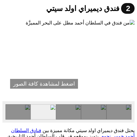
2
فندق ديميراي اولد سيتي
اضغط لمشاهدة كافة الصور
يحتل فندق ديميراي اولد سيتي مكانة مميزة بين
فنادق السلطان
أحمد خمس نجوم
. يتميز بموقعه في قلب السلطان أحمد التاريخية،