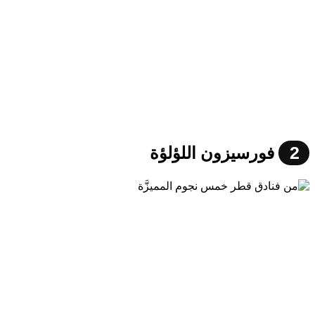
2
فورسيزون اللؤلؤة