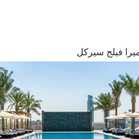
را فيلج سيركل