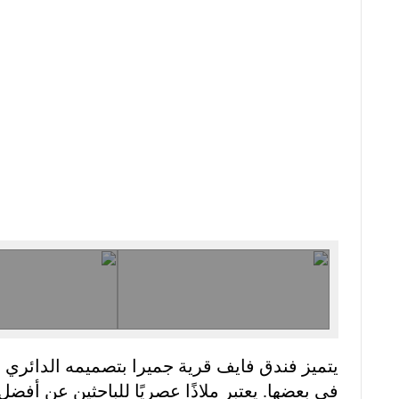
يتميز فندق فايف قرية جميرا بتصميمه الدائري ال
في بعضها. يعتبر ملاذًا عصريًا للباحثين عن أفضل