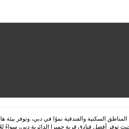
 هي واحدة من أسرع المناطق السكنية والفندقية نموًا في دبي، وتوفر
ًا حيث توفر أفضل فنادق قرية جميرا الدائرية دبي، سواءً لل