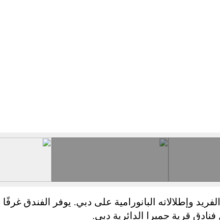
فريد وإطلالاته البانورامية على دبي. يوفر الفندق غرفً
 فنادق قرية جميرا الدائرية دبي.