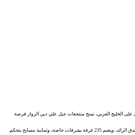
 على الخليج العربي، تمنح منتجعات جبل علي دبي الزوار فرصة
تتميز منتجعات في جبل علي بالخدمة الراقية والمرافق مثل المسابح، ملاعب الجولف، المطاعم العالمية، والأنشطة المائية. جيه إيه بيتش الفندق الرائد، ويضم 235 غرفة بشرفات خاصة، وثمانية مسابح بتحكم