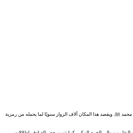
محمد ﷺ. ويقصد هذا المكان آلاف الزوار سنويًا لما يحمله من رمزية
 النقل من وإلى الحرم المكي. كما تتميز بعض الفنادق بإطلالات