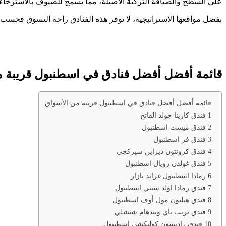
على السطح والضيافة التركية الأصيلة، مما يسمح للضيوف بالاسترخاء
بفضل مواقعها الاستراتيجية، لا توفر هذه الفنادق راحة التسوق فحسب، بل 
قائمة أفضل أفضل فنادق في اسطنبول قريبة م
قائمة أفضل أفضل فنادق في اسطنبول قريبة من الأسواق
1 فندق كارينا جولد الفاتح
2 فندق ميست اسطنبول
3 فندق فر اسطنبول
4 فندق كرونتون ديزاين سيركجي
5 فندق غولدن رويال اسطنبول
6 رمادا اسطنبول غراند بازار
7 فندق رمادا اولد سيتي اسطنبول
8 فندق هيلتون مول أوف اسطنبول
9 فندق تريب باي ويندهام شيشلي
10 فندق راديسون كوليكشن اسطنبول