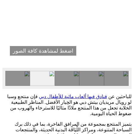
اضغط لمشاهدة كافة الصور
للباحثين عن
فنادق فيها ألعاب مائية للأطفال دبي
فإن منتجع وسبا
لو رويال مريديان بيتش دبي هو الخِيار الأفضل. المناظر الطبيعية
الخلابة تجعل من هذا المنتجع ملاذًا مثاليًا للاسترخاء والهروب من
ضغوط الحياة اليومية.
يتميز المنتجع بمجموعة من المرافق الفاخرة، بما في ذلك برك
السباحة المتنوعة، ومراكز اللِّيَاقَة البدنية الحديثة، والمنتجعات