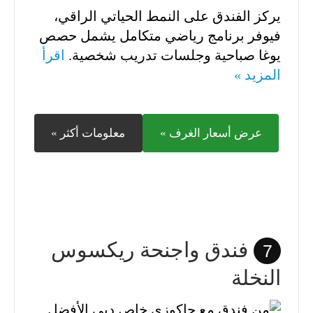
يركز الفندق على النمط الحياتي الراقي،
فيوفر برنامج رياضي متكامل يشمل حصص
يوغا صباحية وجلسات تدريب شخصية.
اقرأ
المزيد »
عرض أسعار الغرف »
معلومات أكثر »
فندق واجنحة ريكسوس
7
النخلة