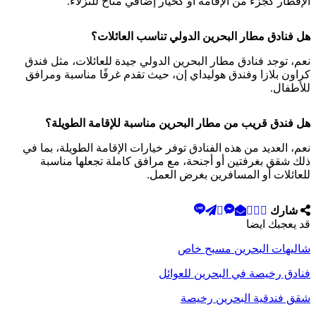
الإفطار كجزء من الإقامة أو كخيار إضافي متاح للنزلاء.
هل فنادق مطار البحرين الدولي
تناسب
العائلات؟
نعم، توجد فنادق مطار البحرين الدولي جيدة للعائلات، مثل فندق
كراون بلازا وفندق هوليداي إن، حيث تقدم غرفًا مناسبة ومرافق
للأطفال.
هل فندق قريب من مطار البحرين مناسبة للإقامة الطويلة؟
نعم، العديد من هذه الفنادق توفر خيارات الإقامة الطويلة، بما في
ذلك شقق بغرفتين أو أجنحة، مع مرافق كاملة تجعلها مناسبة
للعائلات أو المسافرين بغرض العمل.
شارك
قد يعجبك ايضا
شاليهات البحرين مسبح خاص
فنادق رخيصة في البحرين للعوائل
شقق فندقية البحرين رخيصة