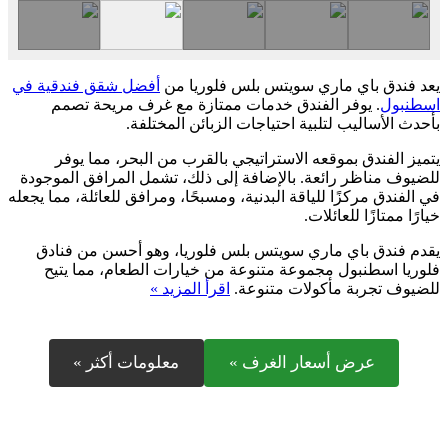
يعد فندق باي ماري سويتس بلس فلوريا من
أفضل شقق فندقية في
اسطنبول
. يوفر الفندق خدمات ممتازة مع غرف مريحة تصمم
بأحدث الأساليب لتلبية احتياجات الزبائن المختلفة.
يتميز الفندق بموقعه الاستراتيجي بالقرب من البحر، مما يوفر
للضيوف مناظر رائعة. بالإضافة إلى ذلك، تشمل المرافق الموجودة
في الفندق مركزًا للياقة البدنية، ومسبحًا، ومرافق للعائلة، مما يجعله
خيارًا ممتازًا للعائلات.
يقدم فندق باي ماري سويتس بلس فلوريا، وهو أحسن من فنادق
فلوريا اسطنبول مجموعة متنوعة من خيارات الطعام، مما يتيح
للضيوف تجربة مأكولات متنوعة.
اقرأ المزيد »
عرض أسعار الغرف »
معلومات أكثر »