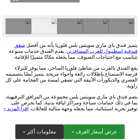
يتميز فندق باي ماري سويتس بلس فلوريا بأنه من أفضل
شقق
فندقية اسطنبول للعرب المسافرين
. يقدم الفندق خدمات متنوعة
تتناسب مع احتياجات الضيوف، مما يجعله مكانًا متميزًا للإقامة.
يقع الفندق بالقرب من شاطئ فلوريا الساحر، مما يوفر للنزلاء
فرصة الاستمتاع بإطلالات رائعة وأجواء مريحة. يتميز أيضًا بتصميمه
العصري والديكورات الأنيقة التي تضفي لمسة من الفخامة على كل
زاوية.
يضم فندق باي ماري سويتس بلس مجموعة من المرافق الترفيهية،
بما في ذلك حمامات سباحة ومراكز لياقة بدنية. كما يحرص على
توفير تجربة استثنائية، مما يجعله وجهة مثالية للعائلات.
اقرأ المزيد »
عرض أسعار الغرف »
معلومات أكثر »